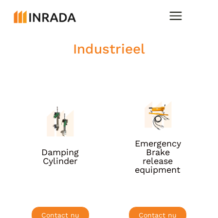
Industrieel
Meer
Meer
info
info
Emergency
Damping
Brake
Cylinder
release
equipment
Contact nu
Contact nu